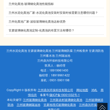
兰州化粪池-玻璃钢化粪池性能指标
兰州水泥化粪池厂家-水泥化粪池安装时安装时候需要注意哪些问题？
兰州化粪池厂家-波纹玻璃钢化粪池达标优势
甘肃玻璃钢化粪池定制-化粪池的布置方法有哪些？
兰州水泥化粪池 甘肃玻璃钢化粪池 兰州玻璃钢防腐 兰州检查井 甘肃消防池
兰州蓄水池 兰州隔油池
兰州鼎兴环保科技有限公司
联系人：杨经理
电话：18919961400
杨经理：18919961422
座机：0931-5901198
CopyRight © 版权所有:
兰州鼎兴环保科技有限公司
网站地图
XML
商
情信息
备案号:
陇ICP备19001032号-1
本站关键字:
兰州玻璃钢化粪池
兰州新农村玻璃钢化粪池
兰州玻璃钢消
防池
兰州玻璃钢隔油池
甘肃地埋式玻璃钢化粪池
兰州鼎兴环保科技
有限公司