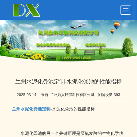
首页
玻璃钢化粪池
化粪池动态
化粪池展示
关于鼎兴
留言反馈
联系我们
LBS
兰州水泥化粪池定制​-水泥化粪池的性能指标
2025-03-14
来自:
兰州鼎兴环保科技有限公司
浏览次数:393
兰州水泥化粪池定制
-水泥化粪池的性能指标
水泥化粪池的另一个关键原理是厌氧发酵的生物化学功