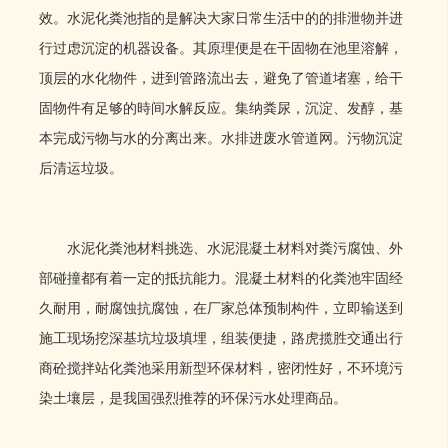
效。水泥化粪池指的是解决大家日常生活中的的排泄物并进
行过虑沉淀的机器设备。其原理便是在干固物在池里溶解，
顶层的水化物件，进到管路流出去，避免了管道堵塞，给干
固物件有足够的時间水解反应。集纳粪尿，沉淀、发醇，基
本完成污物与水的分离出来。水排进废水管道网。污物沉淀
后清运垃圾。
水泥化粪池材料挑选、水泥混凝土材料对粪污腐蚀、外
部碰撞都有着一定的抵抗能力。混凝土材料的化粪池牢固经
久耐用，耐腐蚀抗腐蚀，在厂家总体预制构件，立即输送到
施工现场挖深基坑垃圾填埋，组装便捷，路虎揽胜交通出行
商砼搅拌站化粪池采用新型环保材料，密闭性好，不环境污
染土壤层，是我国强烈推荐的环保污水处理商品。