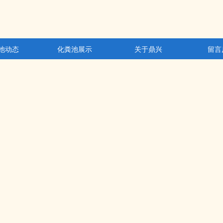
池动态
化粪池展示
关于鼎兴
留言