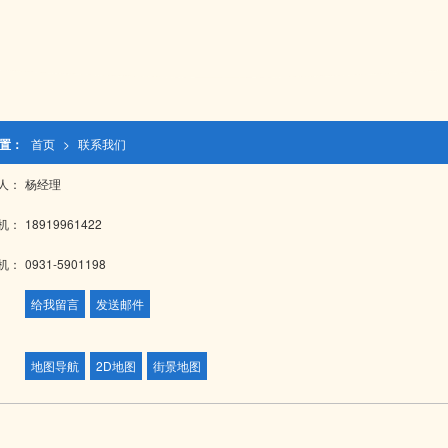
置：
首页
>
联系我们
人：
杨经理
机：
18919961422
机：
0931-5901198
给我留言
发送邮件
地图导航
2D地图
街景地图