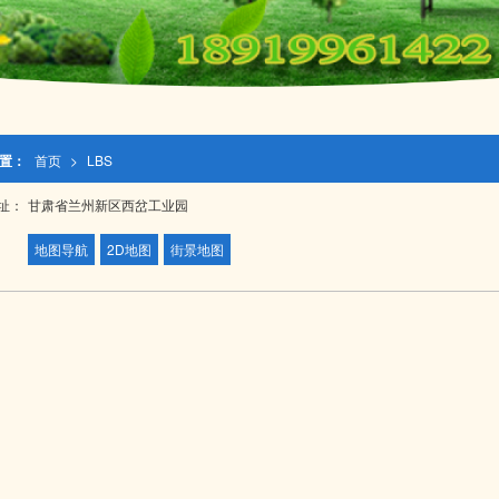
置：
首页
>
LBS
址：
甘肃省兰州新区西岔工业园
地图导航
2D地图
街景地图