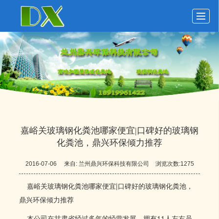
首页
玻璃钢化粪池
化粪池动态
化粪池展示
关于鼎兴
留言反馈
联系我们
LBS
嘉峪关玻璃钢化粪池哪家便宜|口碑好的玻璃钢
化粪池，鼎兴环保倾力推荐
2016-07-06
来自:
兰州鼎兴环保科技有限公司
浏览次数:1275
嘉峪关玻璃钢化粪池哪家便宜|口碑好的玻璃钢化粪池，
鼎兴环保倾力推荐
本公司在甘肃省经过多年的经营发展，拥有11人左右员