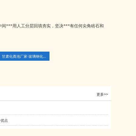
间***用人工分层回填夯实，坚决***有任何尖角砖石和
甘肃化粪池厂家-玻璃钢化...
更多>>
计优点