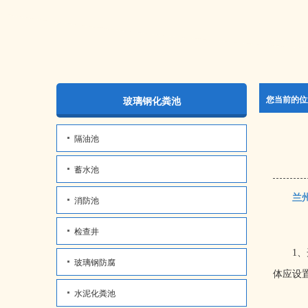
您当前的位
玻璃钢化粪池
隔油池
蓄水池
兰
消防池
检查井
1
、
玻璃钢防腐
体应设
水泥化粪池