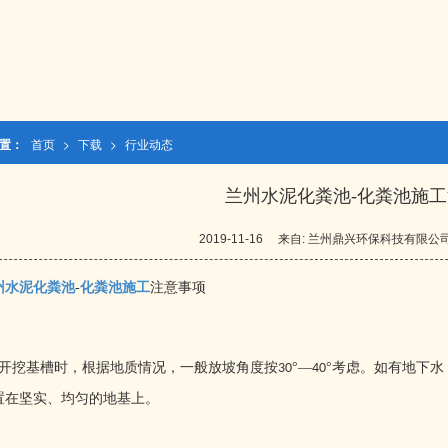
置：
首页
>
下载
>
行业动态
兰州水泥化粪池-化粪池施
2019-11-16
来自:
兰州鼎兴环保科技有限公
州水泥化粪池
-
化粪池施工
注意事项
开挖基槽时，根据地质情况，一般放坡角度按
°—
°考虑。如有地下
30
40
置在坚实、均匀的地基上。