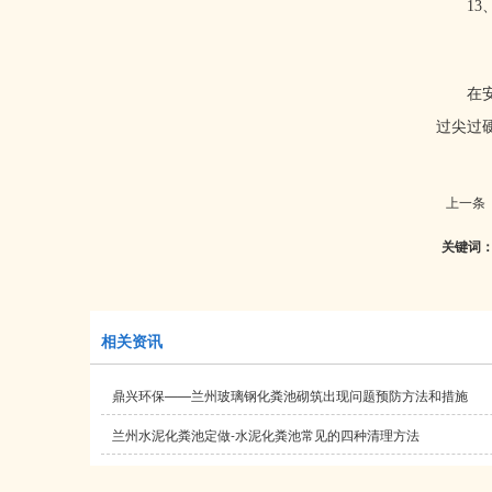
13
在
过尖过
上一条 
关键词
相关资讯
鼎兴环保——兰州玻璃钢化粪池砌筑出现问题预防方法和措施
兰州水泥化粪池定做-水泥化粪池常见的四种清理方法