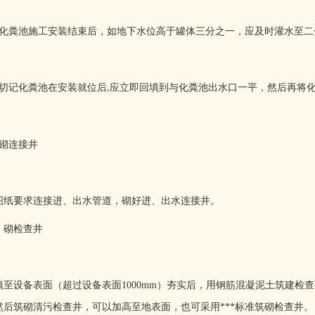
化粪池施工安装结束后，如地下水位高于罐体三分之一，应及时灌水至二
切记化粪池在安装就位后
应立即回填到与化粪池出水口一平，然后再将
,
砌连接井
图纸要求连接进、出水管道，砌好进、出水连接井。
、砌检查井
填至设备表面（超过设备表面
1000mm
）夯实后，用钢筋混凝泥土筑建检查
然后筑砌清污检查井，可以加高至地表面，也可采用***标准筑砌检查井。