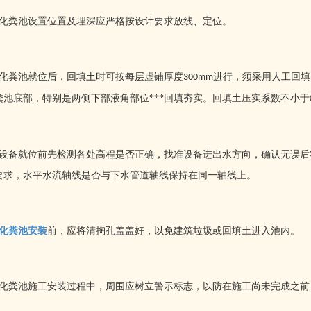
化粪池设置位置及埋深应严格按设计要求放线、定位。
化粪池就位后，回填土时可按每层虚铺厚度
进行，须采用人工回填
300mm
粪池底部，特别是两侧下部液角部位***回填夯实。回填土压实系数不小于
设备就位前先检测各处高程是否正确，找准设备进出水方向，确认无误后
要求，水平水流轴线是否与下水管道轴线保持在同一轴线上。
化粪池安装
前，应将清掏孔盖盖好，以免建筑垃圾或回填土进入池内。
化粪池施工安装过程中，周围应树立警示标志，以防在施工尚未完成之前