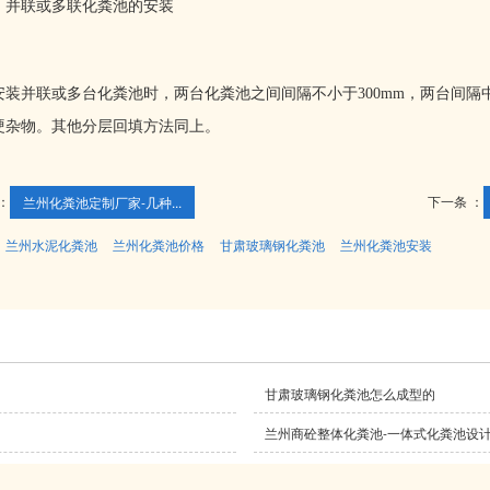
、并联或多联化粪池的安装
安装并联或多台化粪池时，两台化粪池之间间隔不小于
300mm
，两台间隔中
硬杂物。其他分层回填方法同上。
：
下一条 ：
兰州化粪池定制厂家-几种...
：
兰州水泥化粪池
兰州化粪池价格
甘肃玻璃钢化粪池
兰州化粪池安装
甘肃玻璃钢化粪池怎么成型的
兰州商砼整体化粪池-一体式化粪池设