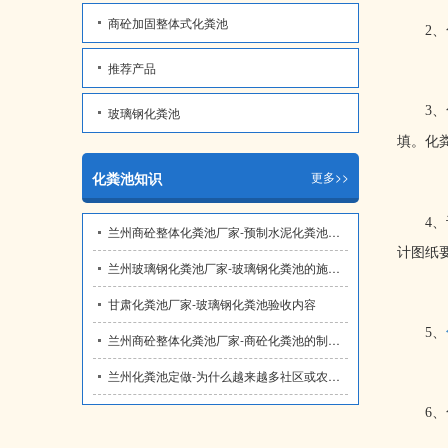
商砼加固整体式化粪池
2
、
推荐产品
3
、
玻璃钢化粪池
填。化
化粪池知识
更多>>
4
、
兰州商砼整体化粪池厂家-预制水泥化粪池运输注意哪些问题？
计图纸
兰州玻璃钢化粪池厂家​-玻璃钢化粪池的施工要点
甘肃化粪池厂家-玻璃钢化粪池验收内容
5
、
兰州商砼整体化粪池厂家-商砼化粪池的制作工艺亮点！
兰州化粪池定做-为什么越来越多社区或农村普遍采用玻璃钢化粪池
6
、