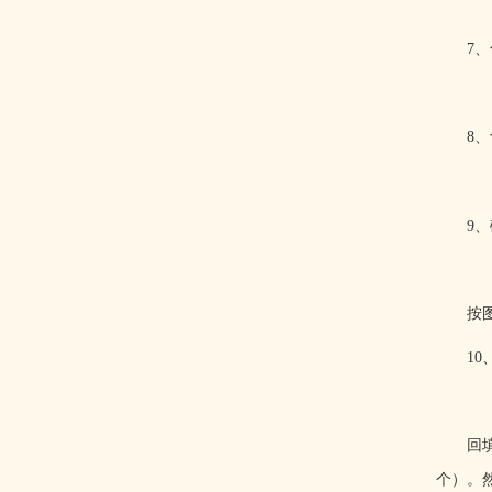
7
、
8
、
9
、
按
10
回
个）。