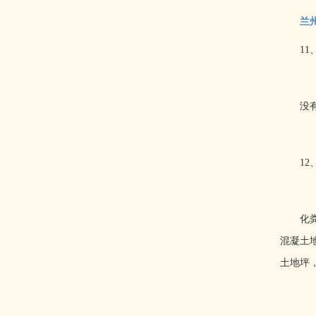
兰
11
没
12
化
混凝土
土地坪