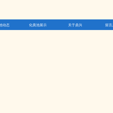
池动态
化粪池展示
关于鼎兴
留言