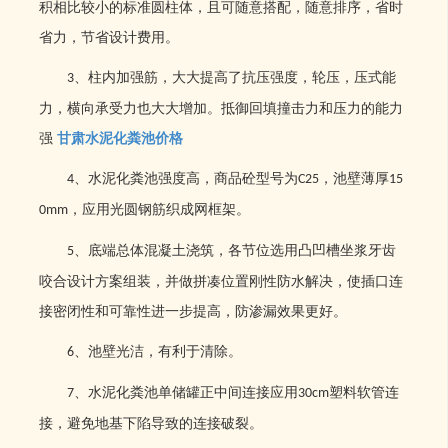
积相比较小的标准圆柱体，且可随意搭配，随意排序，省时
省力，节省设计费用。
、柱内加强筋，大大提高了抗压强度，轮压，压式能
3
力，横向承受力也大大增加。抵御回填撞击力和压力的能力
强
甘肃水泥化粪池价格
、水泥化粪池强度高，商品砼型号为
，池壁薄厚
4
C25
15
，应用光圆钢筋织成网框架。
0mm
、底端总体混凝土浇筑，各节位选用凸凹槽坐浆牙齿
5
咬合设计方案组装，并做拼凑位置刚性防水解决，使插口连
接密闭性和可靠性进一步提高，防渗漏效果更好。
、池壁光洁，有利于清除。
6
、水泥化粪池单储罐正中间连接应用
塑料软管连
7
30cm
接，避免地基下陷导致的连接破裂。