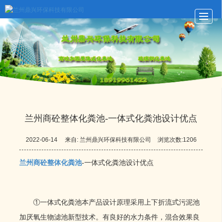
首页
玻璃钢化粪池
化粪池动态
化粪池展示
关于鼎兴
留言反馈
联系我们
LBS
兰州商砼整体化粪池-一体式化粪池设计优点
2022-06-14
来自:
兰州鼎兴环保科技有限公司
浏览次数:1206
兰州商砼整体化粪池
-一体式化粪池设计优点
①一体式化粪池本产品设计原理采用上下折流式污泥池
加厌氧生物滤池新型技术。有良好的水力条件，混合效果良