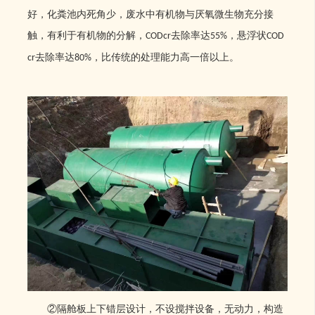
好，化粪池内死角少，废水中有机物与厌氧微生物充分接
触，有利于有机物的分解，
去除率达
，悬浮状
CODcr
55%
COD
去除率达
，比传统的处理能力高一倍以上。
cr
80%
②隔舱板上下错层设计，不设搅拌设备，无动力，构造