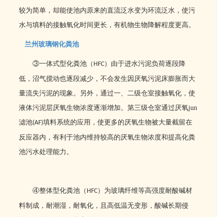
较为简单，却能使池内原来的直流泛水变为环流泛水，使污
水与填料的接触氧化时间更长，有机物生物降解程度更高。
兰州玻璃钢化粪池
③一体式型化粪池（
）由于进水污泥负荷逐段降
HFC
低，沼气搅动也逐段减少，不会发生因厌氧污泥床膨胀而大
量流失污泥的现象。另外，通过一、二级仓室接触氧化，使
液体污泥层厌氧生物浓度逐渐增加。第三级仓室通过厌氧jun
滤池
填料系统的应用，使更多的厌氧生物被大量截留在
(AF)
反应器内，有利于池内维持较高的厌氧生物浓度和提高化粪
池污水处理能力。
④整体型化粪池（
）为玻璃纤维等高强度耐酸碱材
HFC
料制成，耐潮湿，耐氧化，且高低温无变形，酸碱长期侵