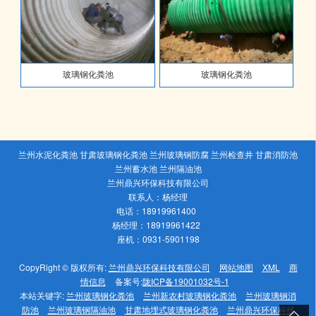
玻璃钢化粪池
玻璃钢化粪池
兰州水泥化粪池 甘肃玻璃钢化粪池 兰州玻璃钢防腐 兰州检查井 甘肃消防池
兰州蓄水池 兰州隔油池
兰州鼎兴环保科技有限公司
联系人：杨经理
电话：18919961400
杨经理：18919961422
座机：0931-5901198
CopyRight © 版权所有:
兰州鼎兴环保科技有限公司
网站地图
XML
商
情信息
备案号:
陇ICP备19001032号-1
本站关键字:
兰州玻璃钢化粪池
兰州新农村玻璃钢化粪池
兰州玻璃钢消
防池
兰州玻璃钢隔油池
甘肃地埋式玻璃钢化粪池
兰州鼎兴环保科技