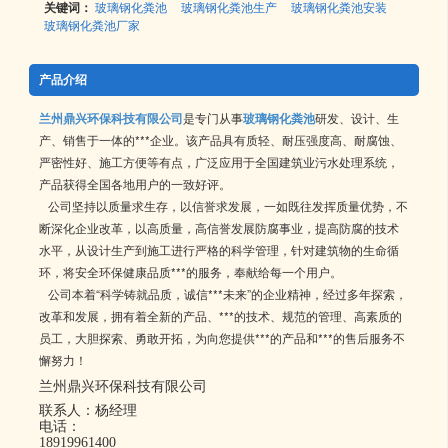
关键词：
玻璃钢化粪池
玻璃钢化粪池生产
玻璃钢化粪池安装
玻璃钢化粪池厂家
产品介绍
兰州鼎兴环保科技有限公司
是专门从事
玻璃钢化粪池
研发、设计、生
产、销售于一体的***企业。该产品具有质轻、耐压强度高、耐腐蚀、
严密性好、施工方便等有点，广泛应用于全国建筑业污水处理系统，
产品获得全国各地用户的一致好评。
公司坚持以质量求生存，以信誉求发展，一如既往发挥质量优势，不
断深化企业改革，以高质量，高信誉发展防腐事业，提高防腐的技术
水平，从设计生产到施工进行严格的科学管理，针对建筑物的生命循
环，将安全环保健康品质***的服务，奉献给每一个用户。
公司本着“科学铸就品质，诚信***未来”的企业精神，经过多年探索，
改革和发展，拥有着全新的产品、***的技术、规范的管理、高素质的
员工，大胆探索、勇敢开拓，为向您提供***的产品和***的售后服务不
懈努力！
兰州鼎兴环保科技有限公司
联系人：杨经理
电话：
18919961400