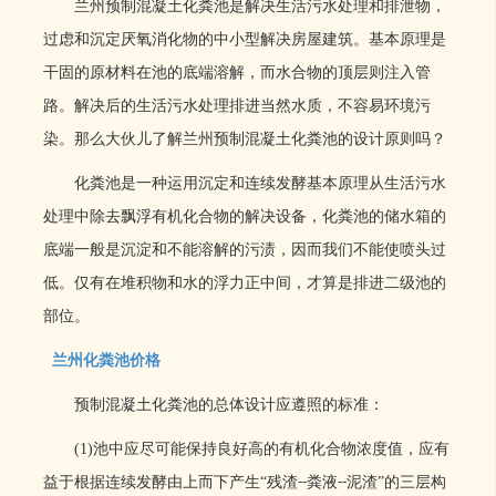
兰州
预制混凝土化粪池是解决生活污水处理和排泄物，
过虑和沉定厌氧消化物的中小型解决房屋建筑。基本原理是
干固的原材料在池的底端溶解，而水合物的顶层则注入管
路。解决后的生活污水处理排进当然水质，不容易环境污
染。
那么
大伙儿了解
兰州
预制混凝土化粪池的设计原则吗？
化粪池是一种运用沉定和连续发酵基本原理从生活污水
处理中除去飘浮有机化合物的解决设备，化粪池的储水箱的
底端一般是沉淀和不能溶解的污渍，因而我们不能使喷头过
低。仅有在堆积物和水的浮力正中间，才算是排进二级池的
部位。
兰州化粪池价格
预制混凝土化粪池的总体设计应遵照的标准：
(1)
池中应尽可能保持良好高的有机化合物浓度值，应有
益于根据连续发酵由上而下产生“残渣
粪液
泥渣”的三层构
--
--