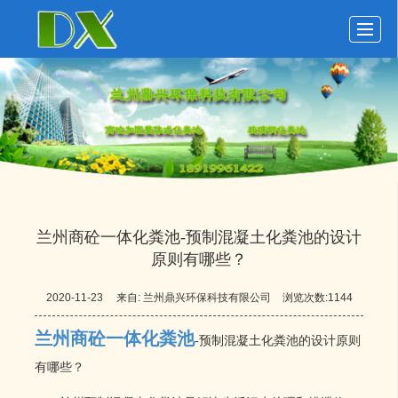
首页
玻璃钢化粪池
化粪池动态
化粪池展示
关于鼎兴
留言反馈
联系我们
LBS
兰州商砼一体化粪池-预制混凝土化粪池的设计
原则有哪些？
2020-11-23
来自:
兰州鼎兴环保科技有限公司
浏览次数:1144
兰州商砼一体化粪池
-
预制混凝土化粪池的设计原则
有哪些？