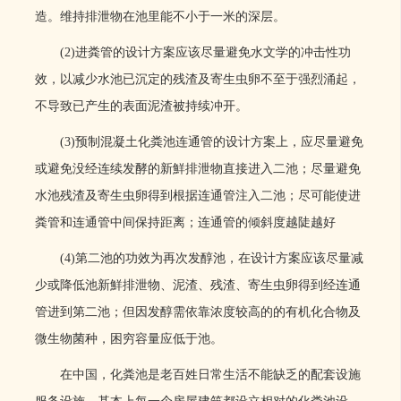
造。维持排泄物在池里能不小于一米的深层。
(2)
进粪管的设计方案应该尽量避免水文学的冲击性功
效，以减少水池已沉定的残渣及寄生虫卵不至于强烈涌起，
不导致已产生的表面泥渣被持续冲开。
(3)
预制混凝土化粪池连通管的设计方案上，应尽量避免
或避免没经连续发酵的新鮮排泄物直接进入二池；尽量避免
水池残渣及寄生虫卵得到根据连通管注入二池；尽可能使进
粪管和连通管中间保持距离；连通管的倾斜度越陡越好
(4)
第二池的功效为再次发醇池，在设计方案应该尽量减
少或降低池新鮮排泄物、泥渣、残渣、寄生虫卵得到经连通
管进到第二池；但因发醇需依靠浓度较高的的有机化合物及
微生物菌种，困穷容量应低于池。
在中国，化粪池是老百姓日常生活不能缺乏的配套设施