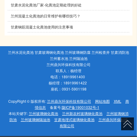
甘肃水泥化粪池厂家​-化粪池定期处理的好处
兰州混凝土化粪池​的日常维护有哪些技巧？
甘肃钢筋混凝土化粪池​使用的注意事项
兰州水泥化粪池 甘肃玻璃钢化粪池 兰州玻璃钢防腐 兰州检查井 甘肃消防池
兰州蓄水池 兰州隔油池
兰州鼎兴环保科技有限公司
联系人：杨经理
电话：18919961400
杨经理：18919961422
座机：0931-5901198
CopyRight © 版权所有:
兰州鼎兴环保科技有限公司
网站地图
XML
商
情信息
备案号:
陇ICP备19001032号-1
本站关键字:
兰州玻璃钢化粪池
兰州新农村玻璃钢化粪池
兰州玻璃钢消
防池
兰州玻璃钢隔油池
甘肃地埋式玻璃钢化粪池
兰州鼎兴环保科技
有限公司